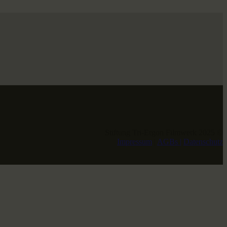
Stiftung Tri-Ergon Filmwerk 2025 ©
Impressum
|
AGBs |
Datenschutz