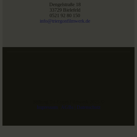
Dengelstraße 18
33729 Bielefeld
0521 92 80 150
info@triergonfilmwerk.de
Stiftung Tri-Ergon Filmwerk 2025 ©
Impressum
|
AGBs |
Datenschutz